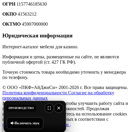
ОГРН
1157746185630
ОКПО
41563212
ОКТМО
45907000000
Юридическая информация
Интернет-каталог мебели для казино.
Информация и цены, размещенные на сайте, не являются
публичной офертой (ст. 427 ГК РФ).
Точную стоимость товара необходимо уточнить у менеджера
по телефону.
© ООО «ПКФ»АйДжиСи» 2001-2026 г. Все права защищены.
Политика конфиденциальности
Согласие на обработку
персональных данных
Мы используем файлы
cookie
, чтобы улучшить работу сайта и
×
предоставить вам больше возможностей. Продолжая
ПРОИЗВОДСТВО
использовать сайт, вы соглашаетесь на использование cookies
и обработку персональных данных в соответствии с
Включить звук
политикой конфиденциальности
.
Принять и закрыть