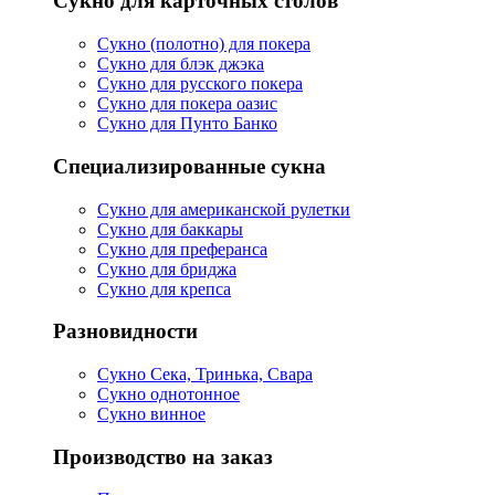
Сукно для карточных столов
Сукно (полотно) для покера
Сукно для блэк джэка
Сукно для русского покера
Сукно для покера оазис
Сукно для Пунто Банко
Специализированные сукна
Сукно для американской рулетки
Сукно для баккары
Сукно для преферанса
Сукно для бриджа
Сукно для крепса
Разновидности
Сукно Сека, Тринька, Свара
Сукно однотонное
Сукно винное
Производство на заказ