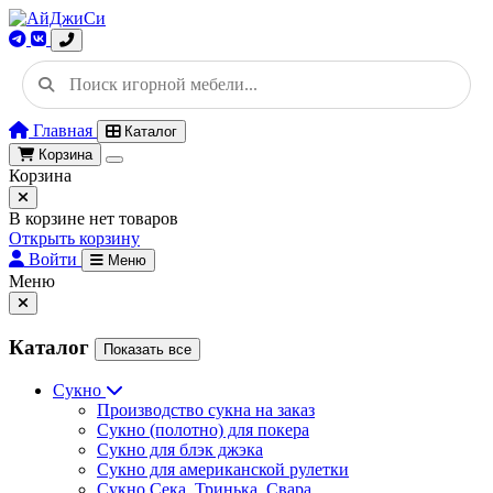
Главная
Каталог
Корзина
Корзина
В корзине нет товаров
Открыть корзину
Войти
Меню
Меню
Каталог
Показать все
Сукно
Производство сукна на заказ
Сукно (полотно) для покера
Сукно для блэк джэка
Сукно для американской рулетки
Сукно Сека, Тринька, Свара