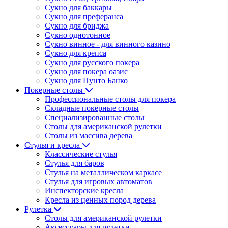
Сукно для баккары
Сукно для преферанса
Сукно для бриджа
Сукно однотонное
Сукно винное - для винного казино
Сукно для крепса
Сукно для русского покера
Сукно для покера оазис
Сукно для Пунто Банко
Покерные столы
Профессиональные столы для покера
Складные покерные столы
Специализированные столы
Столы для американской рулетки
Столы из массива дерева
Стулья и кресла
Классические стулья
Стулья для баров
Стулья на металлическом каркасе
Стулья для игровых автоматов
Инспекторские кресла
Кресла из ценных пород дерева
Рулетка
Столы для американской рулетки
Аксессуары для рулетки