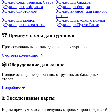
Сукно Сека, Тринька, Свара
Сукно для баккары
Сукно для преферанса
Сукно для бриджа
Сукно однотонное
Сукно винное - для винного
казино
Сукно для крепса
Сукно для русского покера
Сукно для покера оазис
Сукно для Пунто Банко
🏆 Премиум столы для турниров
Профессиональные столы для покерных турниров
Смотреть коллекцию
🎲 Оборудование для казино
Полное оснащение для казино: от рулеток до баккарных
столов
Подробнее
🃏 Эксклюзивные карты
Карты премиум-класса от ведущих мировых производителей