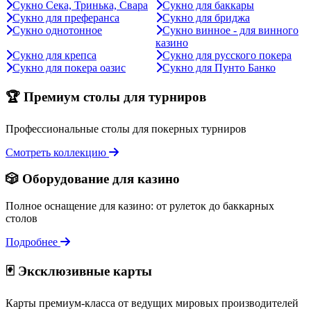
Сукно Сека, Тринька, Свара
Сукно для баккары
Сукно для преферанса
Сукно для бриджа
Сукно однотонное
Сукно винное - для винного
казино
Сукно для крепса
Сукно для русского покера
Сукно для покера оазис
Сукно для Пунто Банко
🏆 Премиум столы для турниров
Профессиональные столы для покерных турниров
Смотреть коллекцию
🎲 Оборудование для казино
Полное оснащение для казино: от рулеток до баккарных
столов
Подробнее
🃏 Эксклюзивные карты
Карты премиум-класса от ведущих мировых производителей