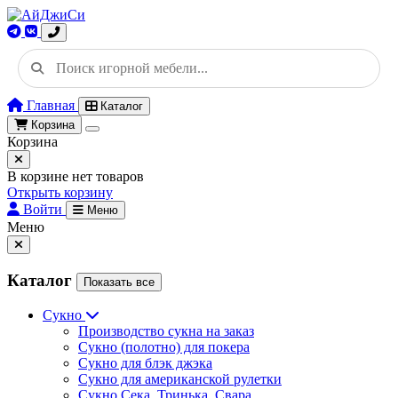
Главная
Каталог
Корзина
Корзина
В корзине нет товаров
Открыть корзину
Войти
Меню
Меню
Каталог
Показать все
Сукно
Производство сукна на заказ
Сукно (полотно) для покера
Сукно для блэк джэка
Сукно для американской рулетки
Сукно Сека, Тринька, Свара