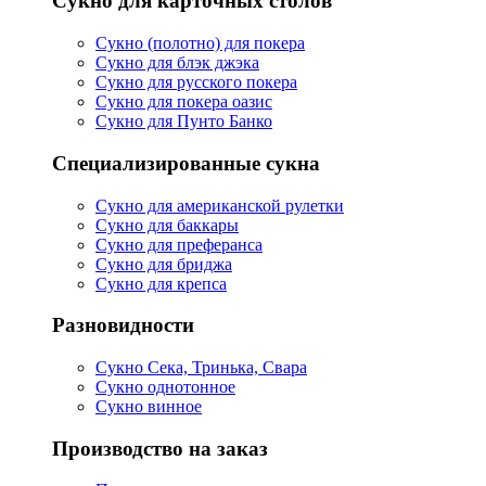
Сукно для карточных столов
Сукно (полотно) для покера
Сукно для блэк джэка
Сукно для русского покера
Сукно для покера оазис
Сукно для Пунто Банко
Специализированные сукна
Сукно для американской рулетки
Сукно для баккары
Сукно для преферанса
Сукно для бриджа
Сукно для крепса
Разновидности
Сукно Сека, Тринька, Свара
Сукно однотонное
Сукно винное
Производство на заказ