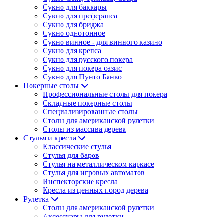
Сукно для баккары
Сукно для преферанса
Сукно для бриджа
Сукно однотонное
Сукно винное - для винного казино
Сукно для крепса
Сукно для русского покера
Сукно для покера оазис
Сукно для Пунто Банко
Покерные столы
Профессиональные столы для покера
Складные покерные столы
Специализированные столы
Столы для американской рулетки
Столы из массива дерева
Стулья и кресла
Классические стулья
Стулья для баров
Стулья на металлическом каркасе
Стулья для игровых автоматов
Инспекторские кресла
Кресла из ценных пород дерева
Рулетка
Столы для американской рулетки
Аксессуары для рулетки