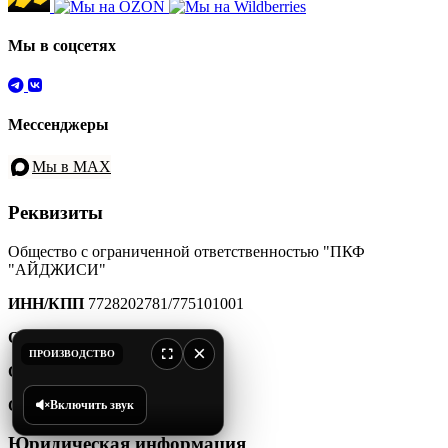
Мы в соцсетях
Мессенджеры
Мы в MAX
Реквизиты
Общество с ограниченной ответственностью "ПКФ
"АЙДЖИСИ"
ИНН/КПП
7728202781/775101001
ОГРН
1157746185630
×
ПРОИЗВОДСТВО
ОКПО
41563212
ОКТМО
45907000000
Включить звук
Юридическая информация