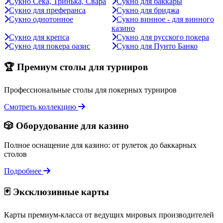
Сукно Сека, Тринька, Свара
Сукно для баккары
Сукно для преферанса
Сукно для бриджа
Сукно однотонное
Сукно винное - для винного
казино
Сукно для крепса
Сукно для русского покера
Сукно для покера оазис
Сукно для Пунто Банко
🏆 Премиум столы для турниров
Профессиональные столы для покерных турниров
Смотреть коллекцию
🎲 Оборудование для казино
Полное оснащение для казино: от рулеток до баккарных
столов
Подробнее
🃏 Эксклюзивные карты
Карты премиум-класса от ведущих мировых производителей