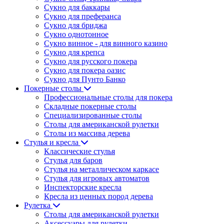
Сукно для баккары
Сукно для преферанса
Сукно для бриджа
Сукно однотонное
Сукно винное - для винного казино
Сукно для крепса
Сукно для русского покера
Сукно для покера оазис
Сукно для Пунто Банко
Покерные столы
Профессиональные столы для покера
Складные покерные столы
Специализированные столы
Столы для американской рулетки
Столы из массива дерева
Стулья и кресла
Классические стулья
Стулья для баров
Стулья на металлическом каркасе
Стулья для игровых автоматов
Инспекторские кресла
Кресла из ценных пород дерева
Рулетка
Столы для американской рулетки
Аксессуары для рулетки