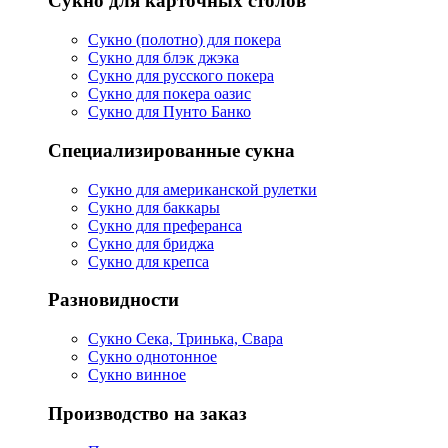
Сукно для карточных столов
Сукно (полотно) для покера
Сукно для блэк джэка
Сукно для русского покера
Сукно для покера оазис
Сукно для Пунто Банко
Специализированные сукна
Сукно для американской рулетки
Сукно для баккары
Сукно для преферанса
Сукно для бриджа
Сукно для крепса
Разновидности
Сукно Сека, Тринька, Свара
Сукно однотонное
Сукно винное
Производство на заказ