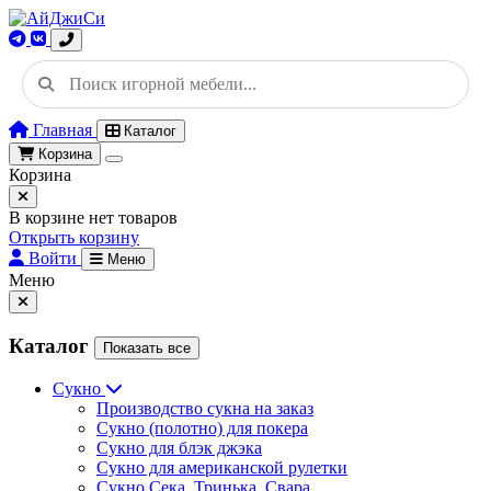
Главная
Каталог
Корзина
Корзина
В корзине нет товаров
Открыть корзину
Войти
Меню
Меню
Каталог
Показать все
Сукно
Производство сукна на заказ
Сукно (полотно) для покера
Сукно для блэк джэка
Сукно для американской рулетки
Сукно Сека, Тринька, Свара