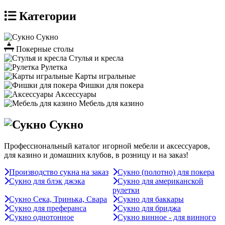
Категории
Сукно
Покерные столы
Стулья и кресла
Рулетка
Карты игральные
Фишки для покера
Аксессуары
Мебель для казино
Сукно
Профессиональный каталог игорной мебели и аксессуаров,
для казино и домашних клубов, в розницу и на заказ!
Производство сукна на заказ
Сукно (полотно) для покера
Сукно для блэк джэка
Сукно для американской
рулетки
Сукно Сека, Тринька, Свара
Сукно для баккары
Сукно для преферанса
Сукно для бриджа
Сукно однотонное
Сукно винное - для винного