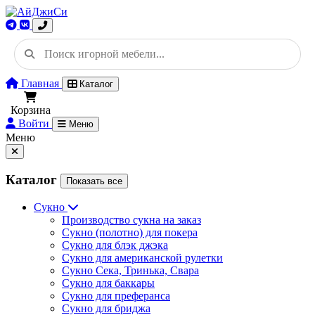
Главная
Каталог
Корзина
Войти
Меню
Меню
Каталог
Показать все
Сукно
Производство сукна на заказ
Сукно (полотно) для покера
Сукно для блэк джэка
Сукно для американской рулетки
Сукно Сека, Тринька, Свара
Сукно для баккары
Сукно для преферанса
Сукно для бриджа