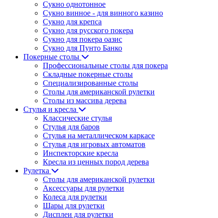
Сукно однотонное
Сукно винное - для винного казино
Сукно для крепса
Сукно для русского покера
Сукно для покера оазис
Сукно для Пунто Банко
Покерные столы
Профессиональные столы для покера
Складные покерные столы
Специализированные столы
Столы для американской рулетки
Столы из массива дерева
Стулья и кресла
Классические стулья
Стулья для баров
Стулья на металлическом каркасе
Стулья для игровых автоматов
Инспекторские кресла
Кресла из ценных пород дерева
Рулетка
Столы для американской рулетки
Аксессуары для рулетки
Колеса для рулетки
Шары для рулетки
Дисплеи для рулетки