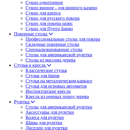
Сукно однотонное
Сукно винное - для винного казино
Сукно для крепса
Сукно для русского покера
Сукно для покера оазис
Сукно для Пунто Банко
Покерные столы
Профессиональные столы для покера
Складные покерные столы
Специализированные столы
Столы для американской рулетки
Столы из массива дерева
Стулья и кресла
Классические стулья
Стулья для баров
Стулья на металлическом каркасе
Стулья для игровых автоматов
Инспекторские кресла
Кресла из ценных пород дерева
Рулетка
Столы для американской рулетки
Аксессуары для рулетки
Колеса для рулетки
Шары для рулетки
Дисплеи для рулетки