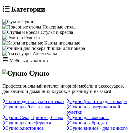
Категории
Сукно
Покерные столы
Стулья и кресла
Рулетка
Карты игральные
Фишки для покера
Аксессуары
Мебель для казино
Сукно
Профессиональный каталог игорной мебели и аксессуаров,
для казино и домашних клубов, в розницу и на заказ!
Производство сукна на заказ
Сукно (полотно) для покера
Сукно для блэк джэка
Сукно для американской
рулетки
Сукно Сека, Тринька, Свара
Сукно для баккары
Сукно для преферанса
Сукно для бриджа
Сукно однотонное
Сукно винное - для винного