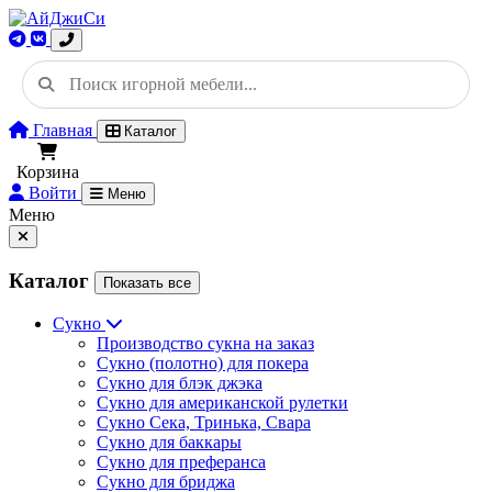
Главная
Каталог
Корзина
Войти
Меню
Меню
Каталог
Показать все
Сукно
Производство сукна на заказ
Сукно (полотно) для покера
Сукно для блэк джэка
Сукно для американской рулетки
Сукно Сека, Тринька, Свара
Сукно для баккары
Сукно для преферанса
Сукно для бриджа