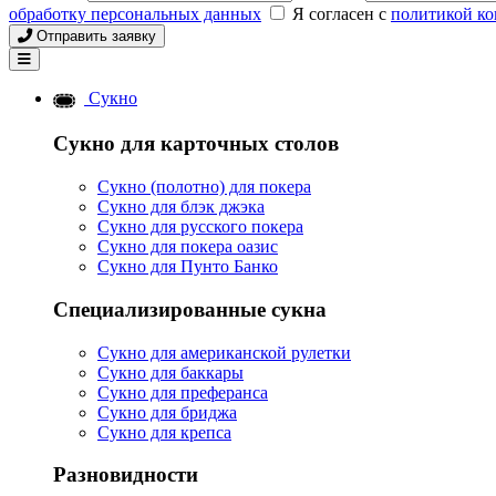
обработку персональных данных
Я согласен с
политикой к
Отправить заявку
Сукно
Сукно для карточных столов
Сукно (полотно) для покера
Сукно для блэк джэка
Сукно для русского покера
Сукно для покера оазис
Сукно для Пунто Банко
Специализированные сукна
Сукно для американской рулетки
Сукно для баккары
Сукно для преферанса
Сукно для бриджа
Сукно для крепса
Разновидности