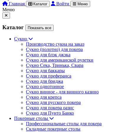
Главная
Войти
Каталог
Меню
Меню
Каталог
Показать все
Сукно
Производство сукна на заказ
Сукно (полотно) для покера
Сукно для блэк джэка
Сукно для американской рулетки
Сукно Сека, Тринька, Свара
Сукно для баккары
Сукно для преферанса
Сукно для бриджа
Сукно однотонное
Сукно винное - для винного казино
Сукно для крепса
Сукно для русского покера
Сукно для покера оазис
Сукно для Пунто Банко
Покерные столы
Профессиональные столы для покера
Складные покерные столы