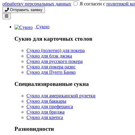
обработку персональных данных
Я согласен с
политикой к
Отправить заявку
Сукно
Сукно для карточных столов
Сукно (полотно) для покера
Сукно для блэк джэка
Сукно для русского покера
Сукно для покера оазис
Сукно для Пунто Банко
Специализированные сукна
Сукно для американской рулетки
Сукно для баккары
Сукно для преферанса
Сукно для бриджа
Сукно для крепса
Разновидности