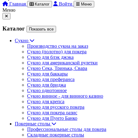
Главная
Войти
Каталог
Меню
Меню
Каталог
Показать все
Сукно
Производство сукна на заказ
Сукно (полотно) для покера
Сукно для блэк джэка
Сукно для американской рулетки
Сукно Сека, Тринька, Свара
Сукно для баккары
Сукно для преферанса
Сукно для бриджа
Сукно однотонное
Сукно винное - для винного казино
Сукно для крепса
Сукно для русского покера
Сукно для покера оазис
Сукно для Пунто Банко
Покерные столы
Профессиональные столы для покера
Складные покерные столы