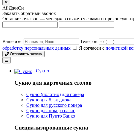
АйДжиСи
Заказать обратный звонок
Оставьте телефон — менеджер свяжется с вами и проконсульти
Ваше имя
Телефон
обработку персональных данных
Я согласен с
политикой к
Отправить заявку
Сукно
Сукно для карточных столов
Сукно (полотно) для покера
Сукно для блэк джэка
Сукно для русского покера
Сукно для покера оазис
Сукно для Пунто Банко
Специализированные сукна