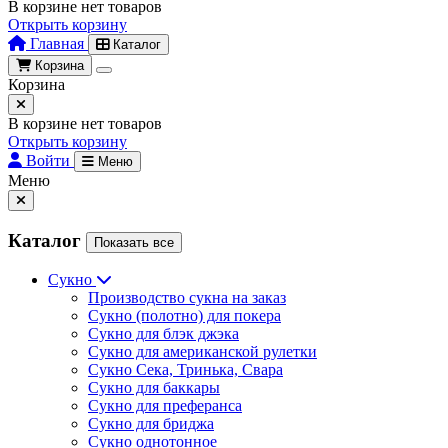
В корзине нет товаров
Открыть корзину
Главная
Каталог
Корзина
Корзина
В корзине нет товаров
Открыть корзину
Войти
Меню
Меню
Каталог
Показать все
Сукно
Производство сукна на заказ
Сукно (полотно) для покера
Сукно для блэк джэка
Сукно для американской рулетки
Сукно Сека, Тринька, Свара
Сукно для баккары
Сукно для преферанса
Сукно для бриджа
Сукно однотонное