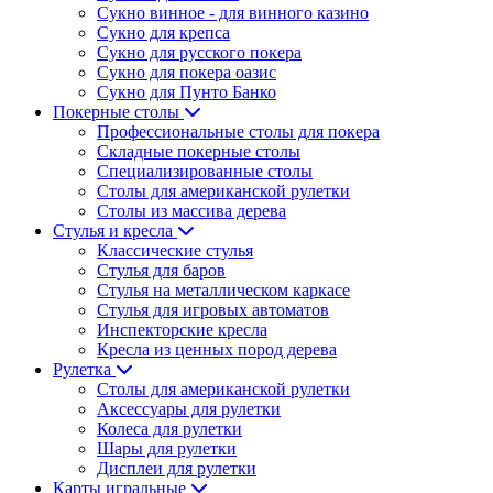
Сукно винное - для винного казино
Сукно для крепса
Сукно для русского покера
Сукно для покера оазис
Сукно для Пунто Банко
Покерные столы
Профессиональные столы для покера
Складные покерные столы
Специализированные столы
Столы для американской рулетки
Столы из массива дерева
Стулья и кресла
Классические стулья
Стулья для баров
Стулья на металлическом каркасе
Стулья для игровых автоматов
Инспекторские кресла
Кресла из ценных пород дерева
Рулетка
Столы для американской рулетки
Аксессуары для рулетки
Колеса для рулетки
Шары для рулетки
Дисплеи для рулетки
Карты игральные