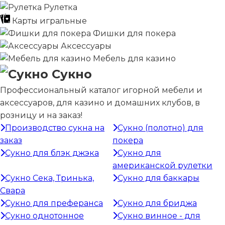
Рулетка
Карты игральные
Фишки для покера
Аксессуары
Мебель для казино
Сукно
Профессиональный каталог игорной мебели и
аксессуаров, для казино и домашних клубов, в
розницу и на заказ!
Производство сукна на
Сукно (полотно) для
заказ
покера
Сукно для блэк джэка
Сукно для
американской рулетки
Сукно Сека, Тринька,
Сукно для баккары
Свара
Сукно для преферанса
Сукно для бриджа
Сукно однотонное
Сукно винное - для