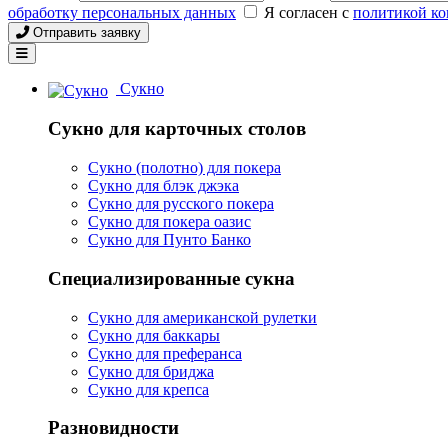
обработку персональных данных
Я согласен с
политикой к
Отправить заявку
Сукно
Сукно для карточных столов
Сукно (полотно) для покера
Сукно для блэк джэка
Сукно для русского покера
Сукно для покера оазис
Сукно для Пунто Банко
Специализированные сукна
Сукно для американской рулетки
Сукно для баккары
Сукно для преферанса
Сукно для бриджа
Сукно для крепса
Разновидности