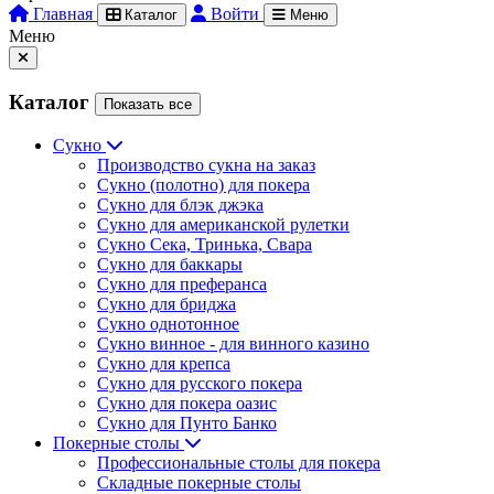
Главная
Войти
Каталог
Меню
Меню
Каталог
Показать все
Сукно
Производство сукна на заказ
Сукно (полотно) для покера
Сукно для блэк джэка
Сукно для американской рулетки
Сукно Сека, Тринька, Свара
Сукно для баккары
Сукно для преферанса
Сукно для бриджа
Сукно однотонное
Сукно винное - для винного казино
Сукно для крепса
Сукно для русского покера
Сукно для покера оазис
Сукно для Пунто Банко
Покерные столы
Профессиональные столы для покера
Складные покерные столы