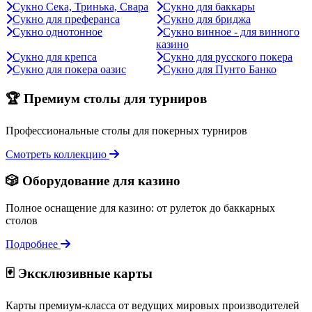
Сукно Сека, Тринька, Свара
Сукно для баккары
Сукно для преферанса
Сукно для бриджа
Сукно однотонное
Сукно винное - для винного
казино
Сукно для крепса
Сукно для русского покера
Сукно для покера оазис
Сукно для Пунто Банко
🏆 Премиум столы для турниров
Профессиональные столы для покерных турниров
Смотреть коллекцию
🎲 Оборудование для казино
Полное оснащение для казино: от рулеток до баккарных
столов
Подробнее
🃏 Эксклюзивные карты
Карты премиум-класса от ведущих мировых производителей