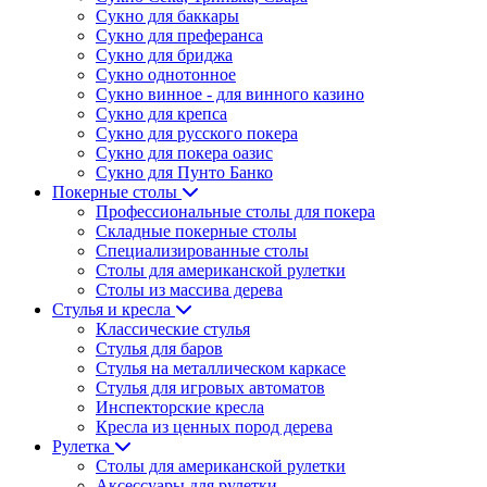
Сукно для баккары
Сукно для преферанса
Сукно для бриджа
Сукно однотонное
Сукно винное - для винного казино
Сукно для крепса
Сукно для русского покера
Сукно для покера оазис
Сукно для Пунто Банко
Покерные столы
Профессиональные столы для покера
Складные покерные столы
Специализированные столы
Столы для американской рулетки
Столы из массива дерева
Стулья и кресла
Классические стулья
Стулья для баров
Стулья на металлическом каркасе
Стулья для игровых автоматов
Инспекторские кресла
Кресла из ценных пород дерева
Рулетка
Столы для американской рулетки
Аксессуары для рулетки