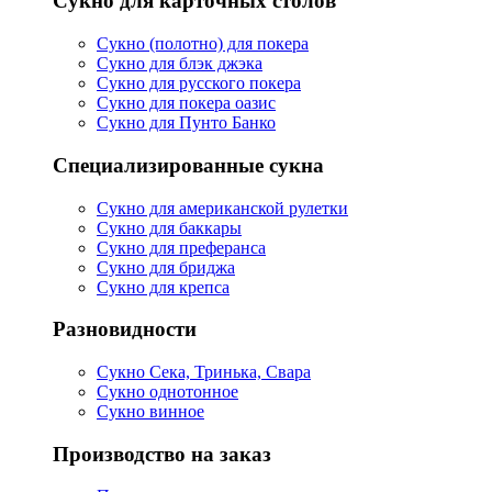
Сукно для карточных столов
Сукно (полотно) для покера
Сукно для блэк джэка
Сукно для русского покера
Сукно для покера оазис
Сукно для Пунто Банко
Специализированные сукна
Сукно для американской рулетки
Сукно для баккары
Сукно для преферанса
Сукно для бриджа
Сукно для крепса
Разновидности
Сукно Сека, Тринька, Свара
Сукно однотонное
Сукно винное
Производство на заказ