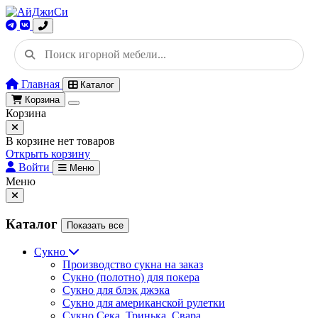
Главная
Каталог
Корзина
Корзина
В корзине нет товаров
Открыть корзину
Войти
Меню
Меню
Каталог
Показать все
Сукно
Производство сукна на заказ
Сукно (полотно) для покера
Сукно для блэк джэка
Сукно для американской рулетки
Сукно Сека, Тринька, Свара